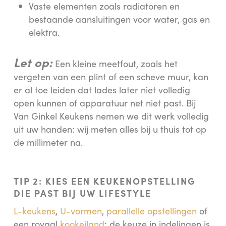
Vaste elementen zoals radiatoren en
bestaande aansluitingen voor water, gas en
elektra.
Let op:
Een kleine meetfout, zoals het
vergeten van een plint of een scheve muur, kan
er al toe leiden dat lades later niet volledig
open kunnen of apparatuur net niet past. Bij
Van Ginkel Keukens nemen we dit werk volledig
uit uw handen: wij meten alles bij u thuis tot op
de millimeter na.
TIP 2: KIES EEN KEUKENOPSTELLING
DIE PAST BIJ UW LIFESTYLE
L-keukens
,
U-vormen
,
parallelle opstellingen
of
een royaal
kookeiland
: de keuze in indelingen is