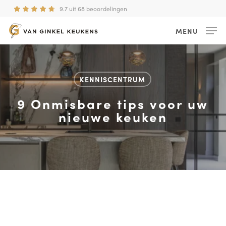
Skip
Menu
9.7 uit 68 beoordelingen
to
main
MENU
content
KENNISCENTRUM
9 Onmisbare tips voor uw
nieuwe keuken